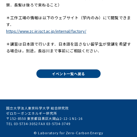
禁．長髪は後ろで束ねること）
＊工作工場の情報は以下のウェブサイト（学内のみ）にて閲覧できま
す．
https://www.zc.iir.isct.ac.jp/internal/factory/
＊講習は日本語で行います．日本語を話さない留学生が受講を希望す
る場合は，別途，長谷川まで事前にご相談ください．
イベント一覧へ戻る
国立大学法人東京科学大学 総合研究院
ゼロカーボンエネルギー研究所
〒152-8550 東京都目黒区大岡山2-12-1 N1-16
TEL 03-5734-3052 FAX 03-5734-3749
© Laboratory for Zero-Carbon Energy