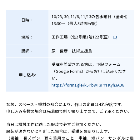
コロキウム
研究所ニュース
10/23, 30, 11/6, 11/13の各水曜日（全4回）
日時：
13:30〜（最大3時間程度）
出版物
工作工場（北2号館1階122号室）
場所：
公募
講師：
原 俊彦 技術支援員
ENGLISH
受講を希望される方は，下記フォーム
（Google Forms）からお申し込みくださ
申し込み:
い．
https://forms.gle/k5PbwT3PYFKyh3AJ6
なお，スペース・機材の都合により，各回の定員は4名程度です．
申し込み多数の場合は先着順で割り振りますので，ご了承ください．
当日は機械工作に適した服装で必ずご参加ください．
服装が適さないと判断した場合は，受講をお断りします．
（長袖，長ズボン，靴を着用のこと．半袖，短パン，サンダルは厳