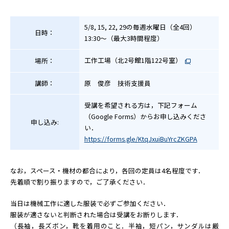
コロキウム
研究所ニュース
5/8, 15, 22, 29の毎週水曜日（全4回）
日時：
13:30〜（最大3時間程度）
出版物
工作工場（北2号館1階122号室）
場所：
公募
講師：
原 俊彦 技術支援員
ENGLISH
受講を希望される方は，下記フォーム
（Google Forms）からお申し込みくださ
申し込み:
い．
https://forms.gle/KtqJxuiBuYrcZKGPA
なお，スペース・機材の都合により，各回の定員は4名程度です．
先着順で割り振りますので，ご了承ください．
当日は機械工作に適した服装で必ずご参加ください．
服装が適さないと判断された場合は受講をお断りします．
（長袖，長ズボン，靴を着用のこと．半袖，短パン，サンダルは厳