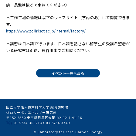
禁．長髪は後ろで束ねてください）
＊工作工場の情報は以下のウェブサイト（学内のみ）にて閲覧できま
す．
https://www.zc.iir.isct.ac.jp/internal/factory/
＊講習は日本語で行います．日本語を話さない留学生の受講希望者が
いる研究室は別途，長谷川までご相談ください．
イベント一覧へ戻る
国立大学法人東京科学大学 総合研究院
ゼロカーボンエネルギー研究所
〒152-8550 東京都目黒区大岡山2-12-1 N1-16
TEL 03-5734-3052 FAX 03-5734-3749
© Laboratory for Zero-Carbon Energy